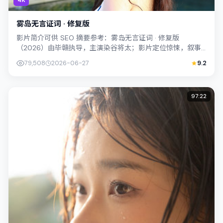
雾岛无言证词 · 修复版
影片简介可供 SEO 摘要参考：雾岛无言证词 · 修复版
（2026）由毕赣执导，主演染谷将太；影片定位惊悚，叙事
锚定韩国（首尔）的社会议题与个体...
79,508
2026-06-27
9.2
97:22