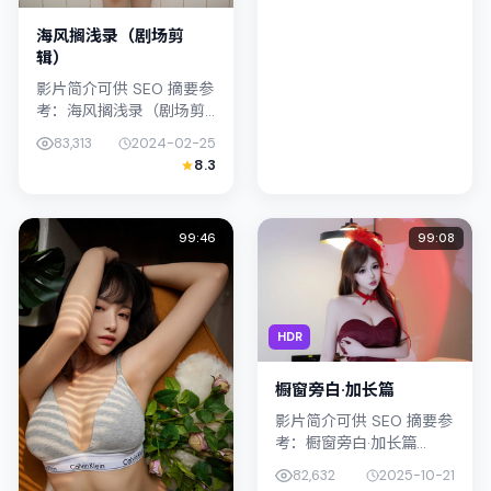
纹理紧密...
海风搁浅录（剧场剪
辑）
影片简介可供 SEO 摘要参
考：海风搁浅录（剧场剪
辑）（2024）由钟孟宏执
83,313
2024-02-25
导，主演胡歌；影片定位
8.3
战争，叙事锚定日本（北
海道）的社会议题与个体
命...
99:46
99:08
HDR
橱窗旁白·加长篇
影片简介可供 SEO 摘要参
考：橱窗旁白·加长篇
（2025）由刁亦男执导，
82,632
2025-10-21
主演河正宇；影片定位传