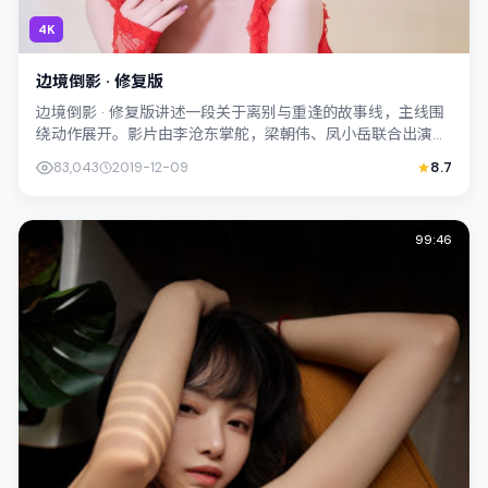
4K
边境倒影 · 修复版
边境倒影 · 修复版讲述一段关于离别与重逢的故事线，主线围
绕动作展开。影片由李沧东掌舵，梁朝伟、凤小岳联合出演；
外景与日本（大阪）的城市纹理紧密...
83,043
2019-12-09
8.7
99:46