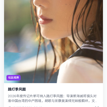
杜比视界
路灯季风圈
2026年度传记片单可纳入路灯季风圈：导演新海诚将镜头对
准中国台湾的中产困境，胡歌与宋康昊演绎兄妹般羁绊，文本
层面兼顾悬疑线索与情感救赎，搜索引...