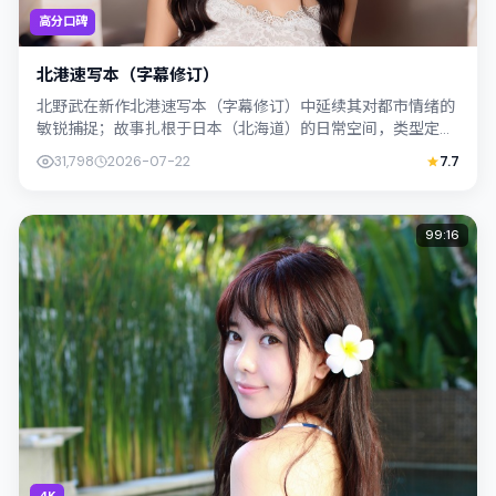
高分口碑
北港速写本（字幕修订）
北野武在新作北港速写本（字幕修订）中延续其对都市情绪的
敏锐捕捉；故事扎根于日本（北海道）的日常空间，类型定位
为悬疑。主演凤小岳、孔刘以克制表演撑...
31,798
2026-07-22
7.7
99:16
4K