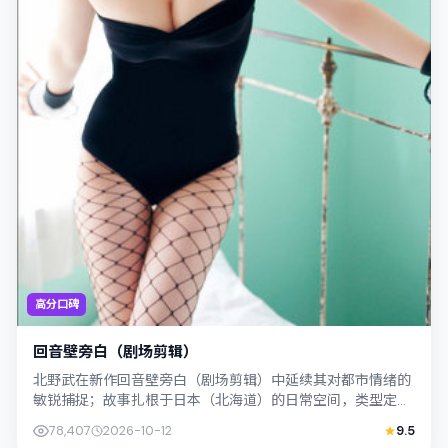
高分口碑
回音壁旁白（剧场剪辑）
北野武在新作回音壁旁白（剧场剪辑）中延续其对都市情绪的
敏锐捕捉；故事扎根于日本（北海道）的日常空间，类型定位
为喜剧。主演宋康昊、木村拓哉以克制表...
78,407
2026-10-12
9.5