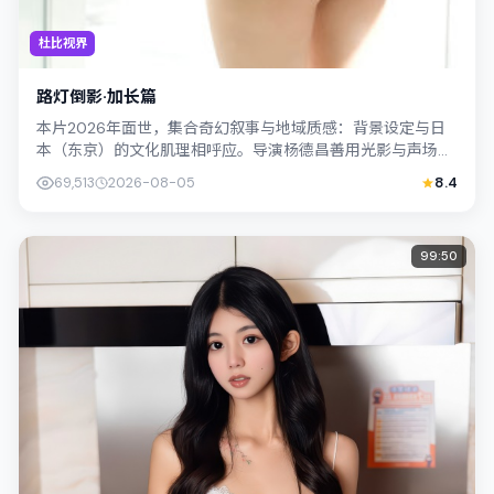
杜比视界
路灯倒影·加长篇
本片2026年面世，集合奇幻叙事与地域质感：背景设定与日
本（东京）的文化肌理相呼应。导演杨德昌善用光影与声场塑
造孤独感，苍井优饰演角色的抉择牵动...
69,513
2026-08-05
8.4
99:50