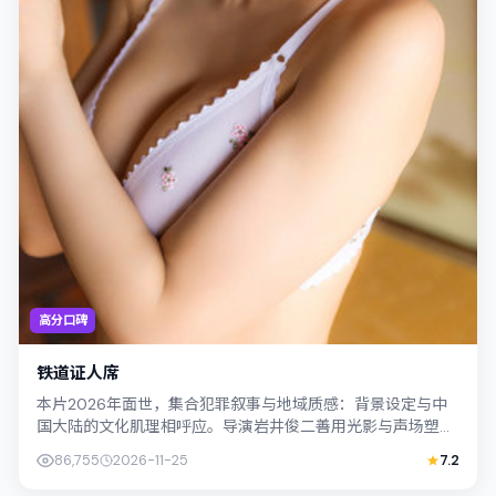
高分口碑
铁道证人席
本片2026年面世，集合犯罪叙事与地域质感：背景设定与中
国大陆的文化肌理相呼应。导演岩井俊二善用光影与声场塑造
孤独感，桂纶镁饰演角色的抉择牵动观...
86,755
2026-11-25
7.2