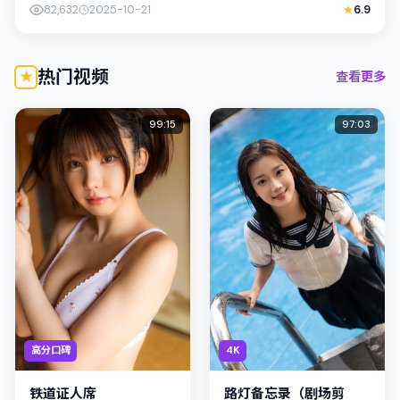
社会议题与个体命运，镜头克...
82,632
2025-10-21
6.9
热门视频
查看更多
99:15
97:03
高分口碑
4K
铁道证人席
路灯备忘录（剧场剪