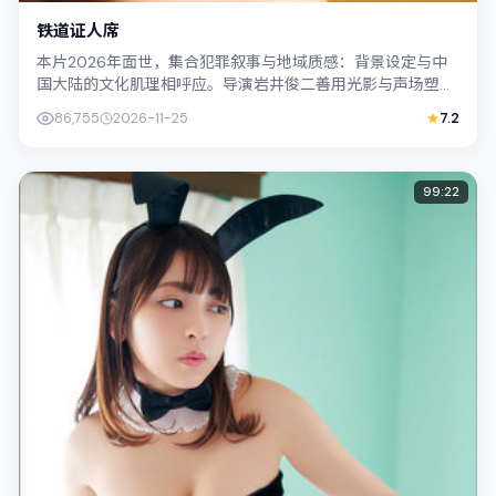
铁道证人席
本片2026年面世，集合犯罪叙事与地域质感：背景设定与中
国大陆的文化肌理相呼应。导演岩井俊二善用光影与声场塑造
孤独感，桂纶镁饰演角色的抉择牵动观...
86,755
2026-11-25
7.2
99:22