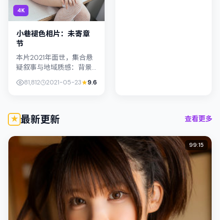
白美学，朴叙俊的表演在
4K
外冷内热之间切换；若你
正在查找日本...
小巷褪色相片：未寄章
节
本片2021年面世，集合悬
疑叙事与地域质感：背景
设定与中国台湾的文化肌
81,812
2021-05-23
9.6
理相呼应。导演是枝裕和
善用光影与声场塑造孤独
感，桥本爱饰演角色的抉
择牵动观...
最新更新
查看更多
99:15