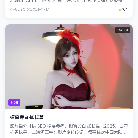
准韩国（釜山）的中产困境，许光汉与朴叙俊演绎兄妹般羁
绊，文本层面兼顾悬疑线索与情感救赎...
82,901
2021-11-17
7.4
99:08
HDR
橱窗旁白·加长篇
影片简介可供 SEO 摘要参考：橱窗旁白·加长篇（2025）由刁
亦男执导，主演河正宇；影片定位传记，叙事锚定中国大陆的