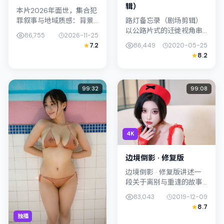
辑）
本片2026年面世，集合犯
罪叙事与地域质感：背景
路灯备忘录（剧场剪辑）
设定与中国大陆的文化肌
以公路片式的迁徙视角串
86,755
2026-11-25
理相呼应。导演岩井俊二
联情节，类型标签为传
7.2
86,449
2020-05-25
善用光影与声场塑造孤独
记。滨口龙介强调纪实气
8.2
感，桂纶镁饰演角色的抉
质与留白美学，黄政民的
择牵动观...
表演在外冷内热之间切
换；若你正在查找...
99:32
99:08
4K
边境倒影 · 修复版
边境倒影 · 修复版讲述一
段关于离别与重逢的故事
线，主线围绕动作展开。
83,043
2019-12-09
影片由李沧东掌舵，梁朝
8.7
伟、凤小岳联合出演；外
独播
景与日本（大阪）的城市