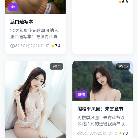
6.9
记，叙事锚定中国大陆的
4K
社会议题与个体命运，镜
头克...
渡口速写本
2021年度传记片单可纳入
渡口速写本：导演青山真
治将镜头对准韩国（釜
82,901
2021-11-17
7.4
山）的中产困境，许光汉
与朴叙俊演绎兄妹般羁
绊，文本层面兼顾悬疑线
99:11
99:15
索与情感救赎...
独播
阁楼季风圈：未寄章节
阁楼季风圈：未寄章节以
公路片式的迁徙视角串联
情节，类型标签为犯罪。
80,197
2019-01-01
7.3
刁亦男强调纪实气质与留