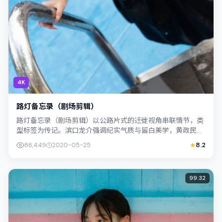
4K
路灯备忘录（剧场剪辑）
路灯备忘录（剧场剪辑）以公路片式的迁徙视角串联情节，类
型标签为传记。滨口龙介强调纪实气质与留白美学，黄政民的
表演在外冷内热之间切换；若你正在查找...
86,449
2020-05-25
8.2
99:32